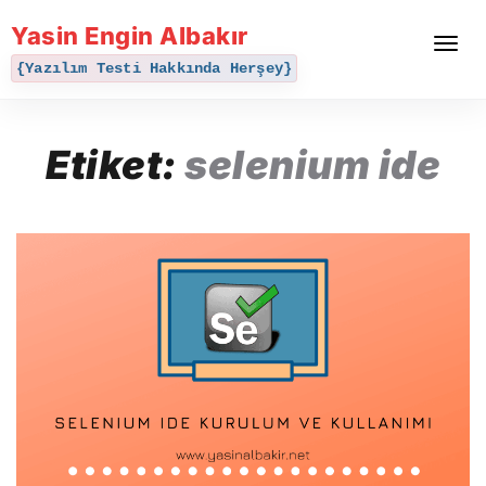
Yasin Engin Albakır
Toggle
navigat
{Yazılım Testi Hakkında Herşey}
Etiket:
selenium ide