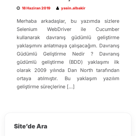
18 Haziran 2019
yasin.albakir
Merhaba arkadaşlar, bu yazımda sizlere
Selenium WebDriver ile Cucumber
kullanarak davranış güdümlü geliştirme
yaklaşımını anlatmaya çalışacağım. Davranış
Güdümlü Geliştirme Nedir ? Davranış
güdümlü geliştirme (BDD) yaklaşımı ilk
olarak 2009 yılında Dan North tarafından
ortaya atılmıştır. Bu yaklaşım yazılım
geliştirme süreçlerine […]
Site’de Ara