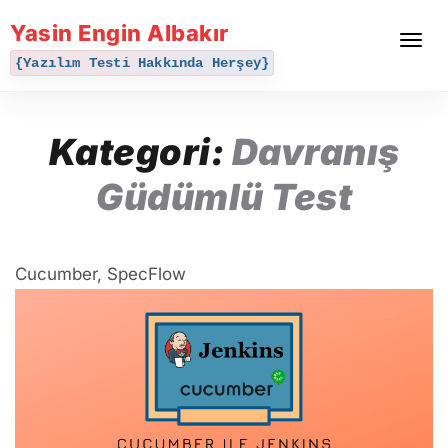
Yasin Engin Albakır
Toggle
navigat
{Yazılım Testi Hakkında Herşey}
Kategori:
Davranış
Güdümlü Test
Cucumber, SpecFlow