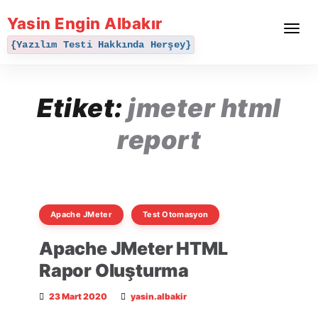
Yasin Engin Albakır
Toggle
navigat
{Yazılım Testi Hakkında Herşey}
Etiket:
jmeter html
report
Apache JMeter
Test Otomasyon
Apache JMeter HTML
Rapor Oluşturma
23 Mart 2020
yasin.albakir