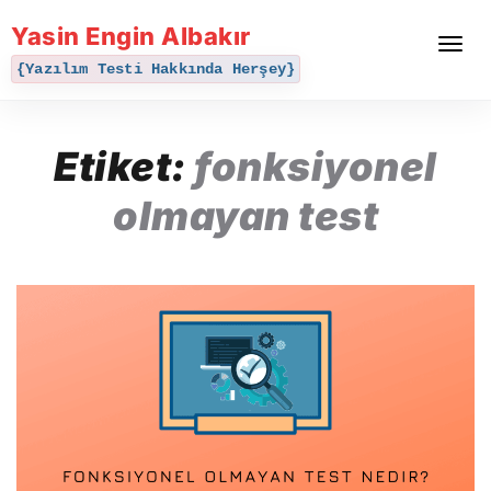
Yasin Engin Albakır
Toggle
navigat
{Yazılım Testi Hakkında Herşey}
Etiket:
fonksiyonel
olmayan test