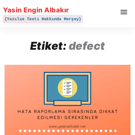
Yasin Engin Albakır
Toggle
navigat
{Yazılım Testi Hakkında Herşey}
Etiket:
defect