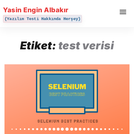
Yasin Engin Albakır
Toggle
navigat
{Yazılım Testi Hakkında Herşey}
Etiket:
test verisi