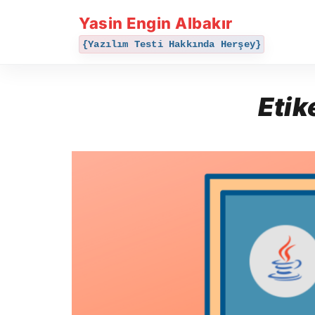
Yasin Engin Albakır
{Yazılım Testi Hakkında Herşey}
Etik