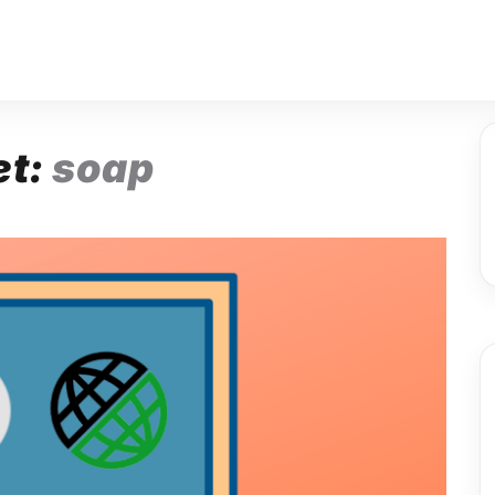
et:
soap