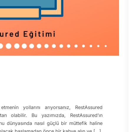
etmenin yollarını arıyorsanız, RestAssured
tan olabilir. Bu yazımızda, RestAssured’ın
nu dünyasında nasıl güçlü bir müttefik haline
 olacak başlamadan önce bir kahve alın ve […]