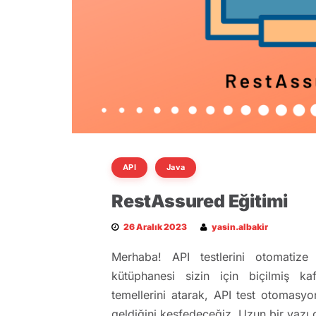
API
Java
RestAssured Eğitimi
26 Aralık 2023
yasin.albakir
Merhaba! API testlerini otomatize 
kütüphanesi sizin için biçilmiş kaf
temellerini atarak, API test otomasyo
geldiğini keşfedeceğiz. Uzun bir yazı