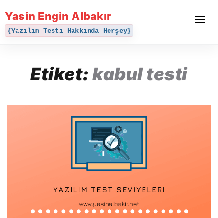
Yasin Engin Albakır
Toggle
navigat
{Yazılım Testi Hakkında Herşey}
Etiket:
kabul testi