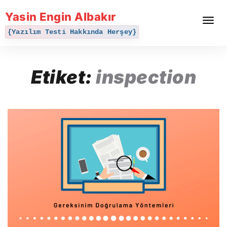
Yasin Engin Albakır
Toggle
navigat
{Yazılım Testi Hakkında Herşey}
Etiket:
inspection