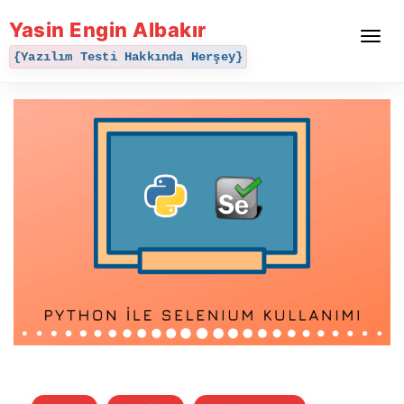
Yasin Engin Albakır
Toggle
navigat
{Yazılım Testi Hakkında Herşey}