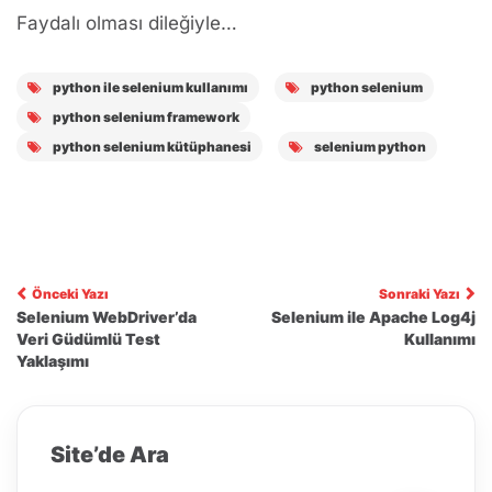
Faydalı olması dileğiyle…
python ile selenium kullanımı
python selenium
python selenium framework
python selenium kütüphanesi
selenium python
Yazı
Önceki Yazı
Sonraki Yazı
Selenium WebDriver’da
Selenium ile Apache Log4j
gezinmesi
Veri Güdümlü Test
Kullanımı
Yaklaşımı
Site’de Ara